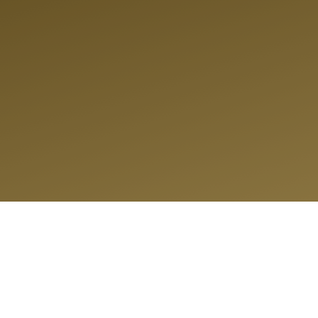
AUTO KAU
KAUFEN
RANSAPRENT
EI DER NR. 1
UM HÖCHSTPRE
+