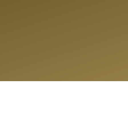
FEN
IS!
%