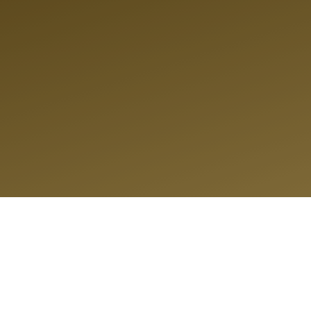
AUTO VER
T
B
Z
%