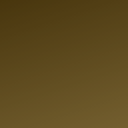
TRESSFREI
CHNELL
RKAUFEN
AUTO K
INFACH
In unserem stetig wachsend
Wert Ihres
Sie
hochwertige
Fahrzeuge 
omobile Kauft Ihr
UM HÖCHSTPRE
Preisen! Unser Team ausgeze
spreis!
Senden Sie
steht dir zur Seite, damit du 
t Ihrer
Auto findest, das perfekt zu d
ndlich & KOSTENLOS!
AIR
findet du eine ausgewählte 
uto sogar bei Ihnen
gepflegten
und
geprüften
ontaktieren Sie &
Gebrauchtfahrzeugen versch
den derzeit Besten
ROFESSIONELL
die zu deinem Budget passe