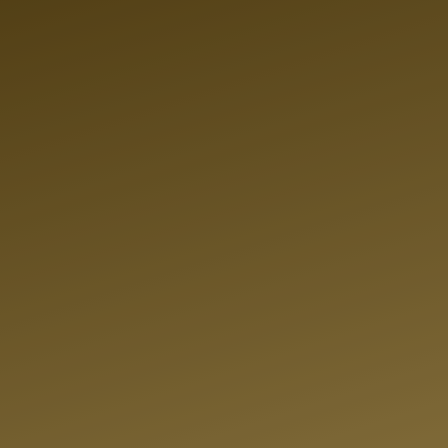
AUFEN
en Bestand finden
zu
attraktiven
IS!
ichneter Experten
mit Sicherheit ein
ir passt. Bei uns
Anzahl an
iedener Marken,
n mit
Garantie
!