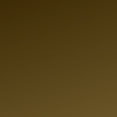
S
S
AUTO VE
E
Erfahren Sie den aktuellen 
Gebrauchtwagens! A.K. Aut
Z
Fahrzeug zum
besten Tage
uns einfach eine Anfrage mi
Preisvorstellung, unverbi
F
Auf Wunsch holen wir Ihr A
ab - ebenfalls
kostenlos
. K
Jetzt und sichern Sie sich 
P
Preis für Ihr Auto!