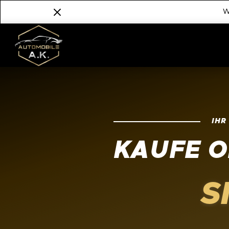
W
IH
KAUFE O
S