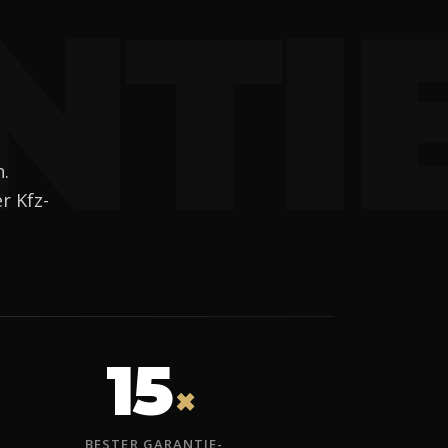
NTI
.
r Kfz-
15
×
„BESTER GARANTIE-