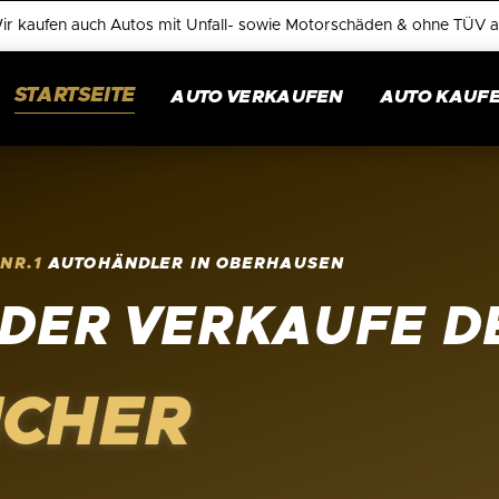
ir kaufen auch Autos mit Unfall- sowie Motorschäden & ohne TÜV a
STARTSEITE
AUTO VERKAUFEN
AUTO KAUF
R
NR.1
AUTOHÄNDLER IN OBERHAUSEN
DER VERKAUFE D
ICHER