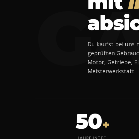
mit
i
GA
absi
Du kaufst bei uns n
geprüften Gebrauch
Motor, Getriebe, E
Meisterwerkstatt.
50
+
JAHRE INTEC